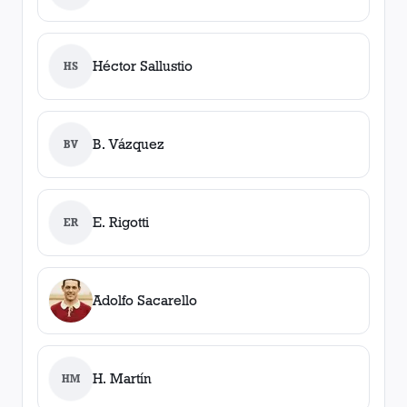
Héctor Sallustio
HS
B. Vázquez
BV
E. Rigotti
ER
Adolfo Sacarello
H. Martín
HM