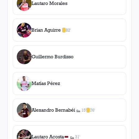
Lautaro Morales
Brian Aguirre
82'
1
amarilla
,
0
roja
s
Guillermo Burdisso
Matías Pérez
Alexandro Bernabéi
15'
76'
👟
1
asistencia
1
amarilla
,
0
roja
s
Lautaro Acosta
31'
👟