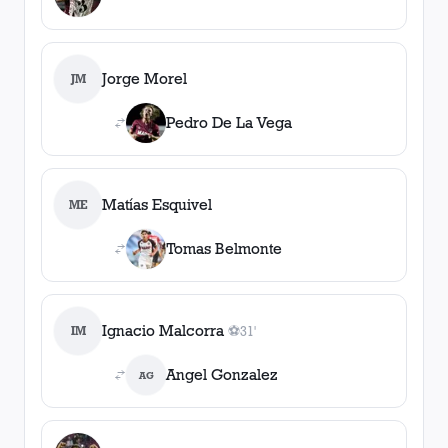
1
asistencia
Jorge Morel
JM
Pedro De La Vega
Matías Esquivel
ME
Tomas Belmonte
Ignacio Malcorra
IM
⚽
31'
1
gol
, 31'
Angel Gonzalez
AG