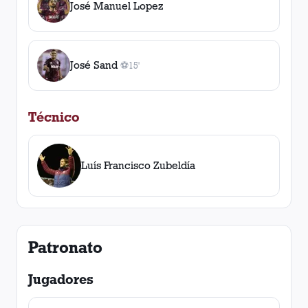
José Manuel Lopez
José Sand
⚽
15'
1
gol
, 15'
Técnico
Luís Francisco Zubeldía
Patronato
Jugadores