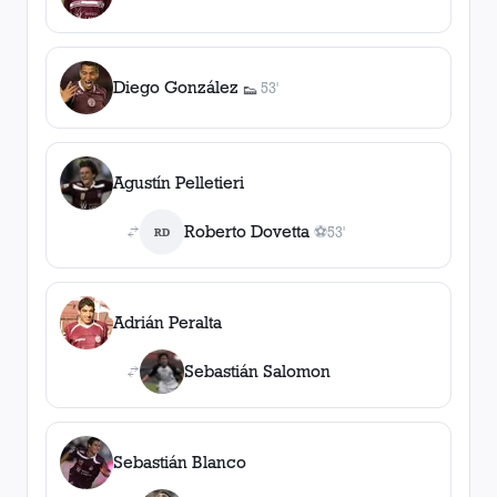
Diego González
53'
👟
1
asistencia
Agustín Pelletieri
Roberto Dovetta
⚽
53'
RD
1
gol
, 53'
Adrián Peralta
Sebastián Salomon
Sebastián Blanco