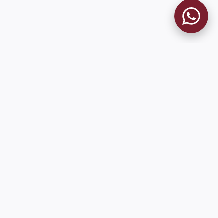
MUSEO GRANATE
El Museo
Historia del Club
Historia del Museo
Misión
Socios Fundadores
Cambios en la web
Contacto
Pioneros en el mundo en integrar oficialmente las estadísticas
históricas de forma online