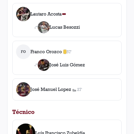
Lautaro Acosta
Lucas Besozzi
Franco Orozco
FO
57'
1
amarilla
,
0
roja
s
José Luis Gómez
José Manuel Lopez
27'
👟
1
asistencia
Técnico
Luís Francisco Zubeldía