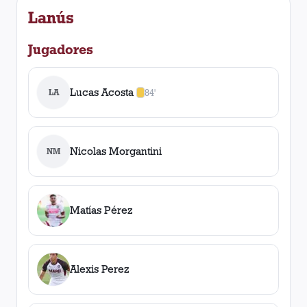
Lanús
Jugadores
Lucas Acosta
LA
84'
1
amarilla
,
0
roja
s
Nicolas Morgantini
NM
Matías Pérez
Alexis Perez