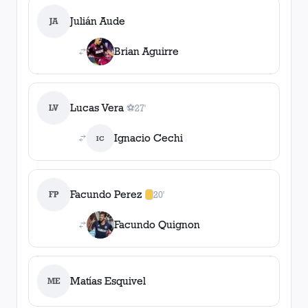
Julián Aude
JA
Brian Aguirre
Lucas Vera
LV
⚽
27'
1
gol
, 27'
Ignacio Cechi
IC
Facundo Perez
FP
20'
1
amarilla
,
0
roja
s
Facundo Quignon
Matías Esquivel
ME