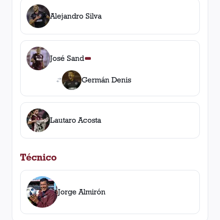
Alejandro Silva
José Sand
Germán Denis
Lautaro Acosta
Técnico
Jorge Almirón