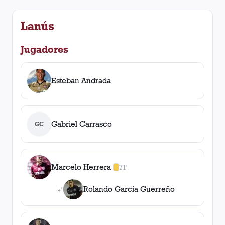
Lanús
Jugadores
Esteban Andrada
Gabriel Carrasco
GC
Marcelo Herrera
71'
1
amarilla
,
0
roja
s
Rolando García Guerreño