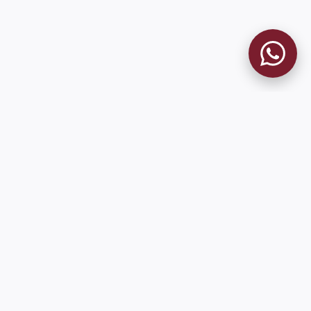
MUSEO GRANATE
El Museo
Historia del Club
Historia del Museo
Misión
Socios Fundadores
Contacto