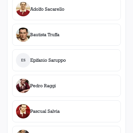
Adolfo Sacarello
Bautista Truffa
Epifanio Saruppo
ES
Pedro Raggi
Pascual Salvia