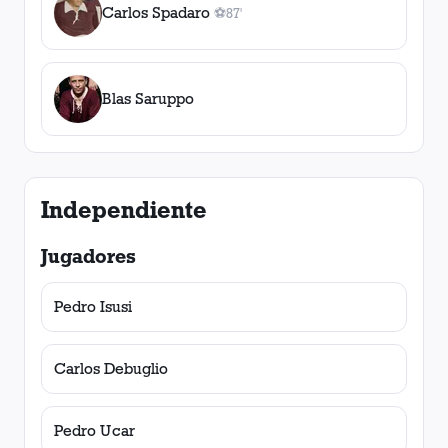
Carlos Spadaro
⚽
87'
1
gol
, 87'
Blas Saruppo
Independiente
Jugadores
Pedro Isusi
Carlos Debuglio
Pedro Ucar