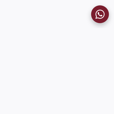
9 de Julio 1680 (Sede Social)
Martes y viernes de 18:00 a 20:00
museo@clublanus.com
Sugerir mejoras o reportar errores