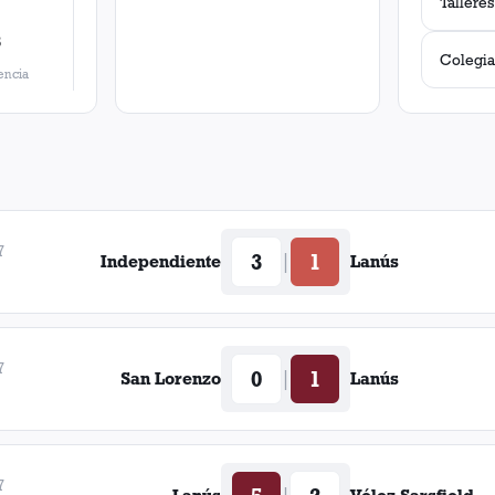
3
Colegia
ncia
7
3
1
|
Independiente
Lanús
7
0
1
|
San Lorenzo
Lanús
7