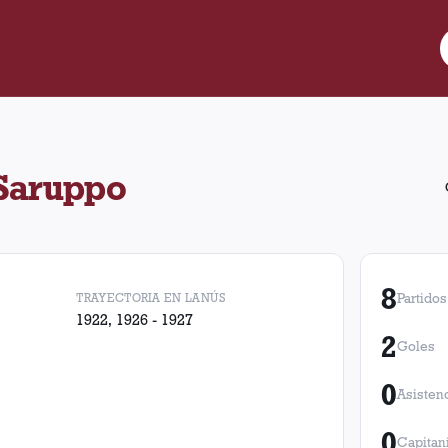
8 partidos para Lanús, convirtió 2 goles. Obtuvo 6 victorias, 0 e
 Saruppo
8
TRAYECTORIA EN LANÚS
Partidos
1922, 1926 - 1927
2
Goles
0
Asisten
0
Capitan