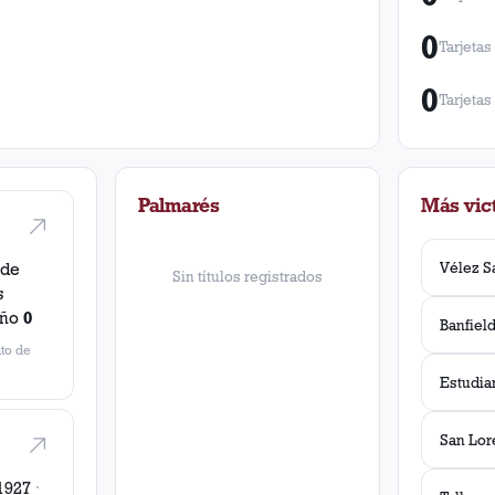
0
Tarjetas
0
Tarjetas
Palmarés
Más vict
 de
Sin títulos registrados
s
eño
0
Banfiel
to de
San Lor
1927
·