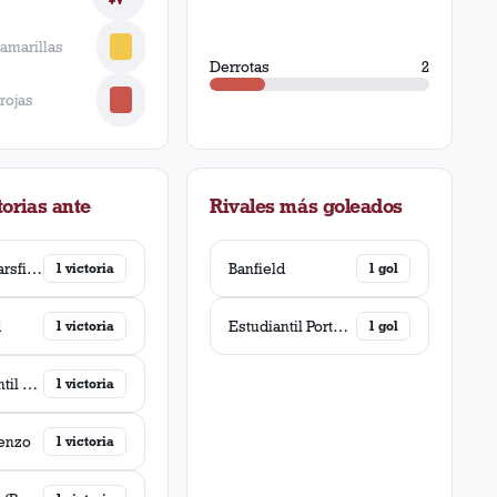
 amarillas
Derrotas
2
 rojas
orias ante
Rivales más goleados
Vélez Sarsfield
Banfield
1
victoria
1
gol
d
Estudiantil Porteño
1
victoria
1
gol
Estudiantil Porteño
1
victoria
enzo
1
victoria