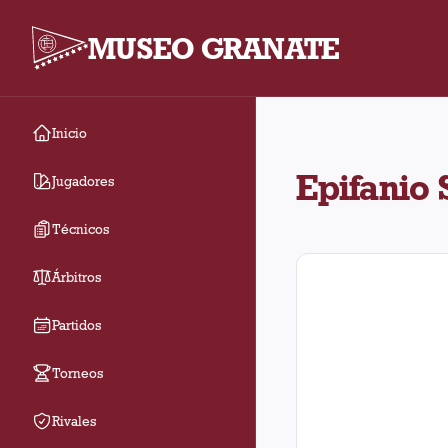
MUSEO GRANATE
Inicio
Epifanio Saruppo jugó 
Epifanio
Jugadores
Técnicos
Árbitros
Partidos
Torneos
Rivales