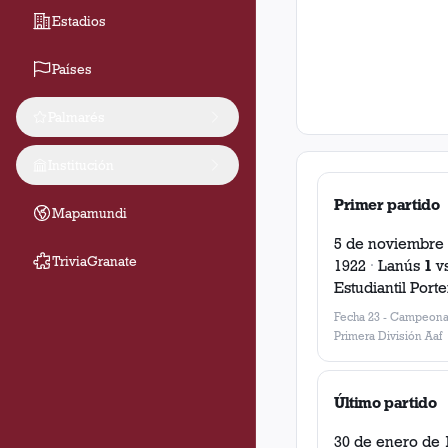
Estadios
Países
Palmarés
Institución
Primer partido
Mapamundi
5 de noviembre
TriviaGranate
1922
·
Lanús
1
v
Estudiantil Port
Fecha 23
-
Campeona
Primera División Aaf
Último partido
30 de enero de 