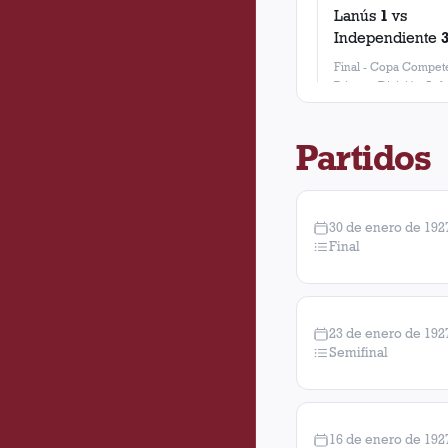
Lanús
1
vs
Independiente
Final
-
Copa Compete
Primera División Aaf
Partidos
30 de enero de 192
Final
23 de enero de 192
Semifinal
16 de enero de 192