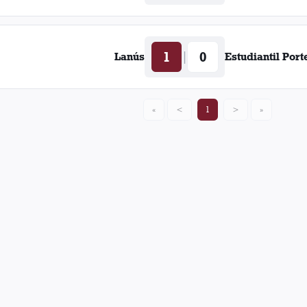
1
0
|
Lanús
Estudiantil Port
«
<
1
>
»