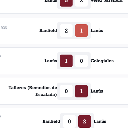
5
2
|
Lanús
Vélez Sarsfield
1926
2
1
|
Banfield
Lanús
e
1
0
|
Lanús
Colegiales
Talleres (Remedios de
0
1
|
Lanús
Escalada)
e
0
2
|
Banfield
Lanús