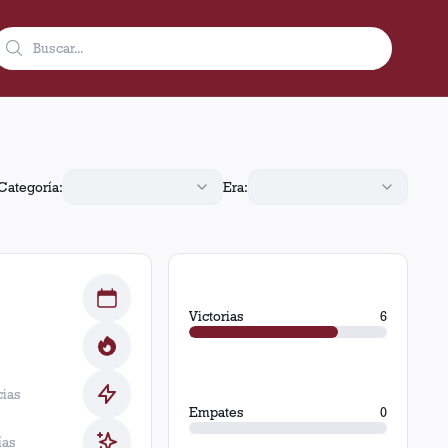
mpates y 2 derrotas.
Categoría:
Era:
Victorias
6
cias
Empates
0
ías