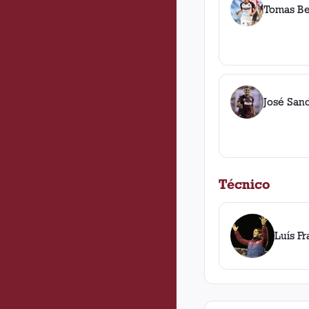
Tomas B
José San
Técnico
Luís F