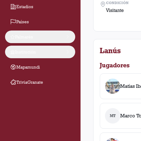
CONDICIÓN
Estadios
Visitante
Países
Palmarés
Lanús
Institución
Jugadores
Mapamundi
TriviaGranate
Matías I
Marco Tor
MT