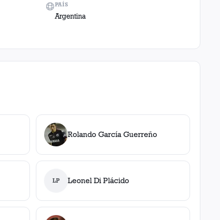
PAÍS
Argentina
Rolando García Guerreño
Leonel Di Plácido
LP
a