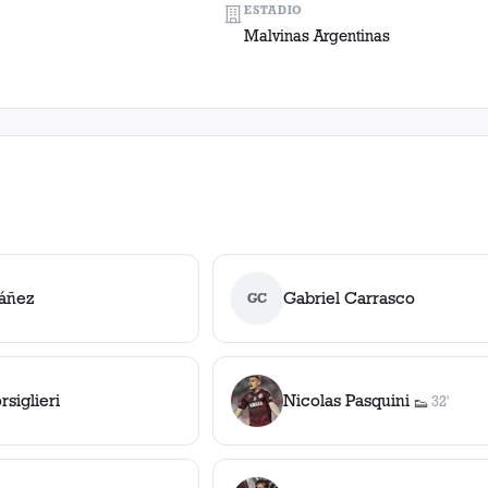
ESTADIO
Malvinas Argentinas
báñez
Gabriel Carrasco
GC
siglieri
Nicolas Pasquini
32'
👟
1
asistenci