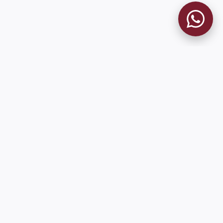
9 de Julio 1680 (Sede Social)
Martes y viernes de 18:00 a 20:00
museo@clublanus.com
Sugerir mejoras o reportar errores