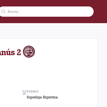
como visitante en el estadio Malvinas Argentinas (Argentina). El
anús 2
TORNEO
Superliga Argentina