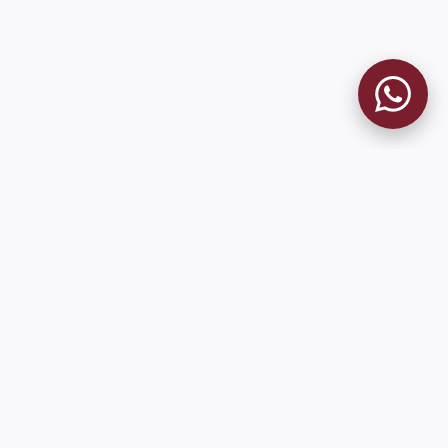
MUSEO GRANATE
El Museo
Historia del Club
Historia del Museo
Misión
Socios Fundadores
Cambios en la web
Contacto