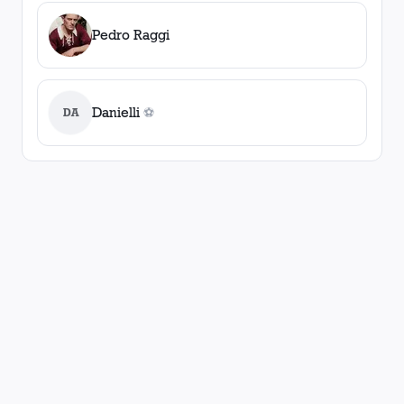
Pedro Raggi
Danielli
DA
⚽
0
gol
es