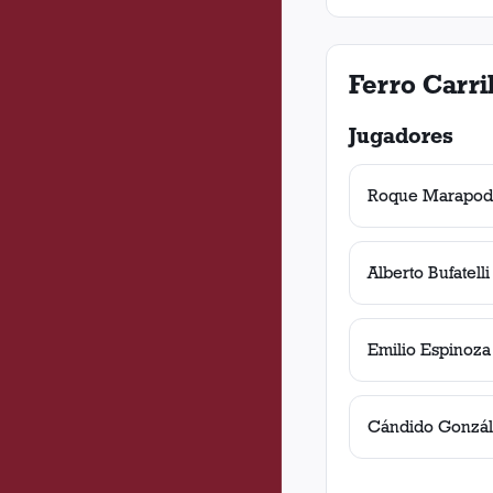
Ferro Carri
Jugadores
Roque Marapod
Alberto Bufatelli
Emilio Espinoza
Cándido Gonzá