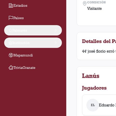
CONDICIÓN
Estadios
Visitante
Países
Palmarés
Detalles del P
Institución
44' josé florio erró
Mapamundi
TriviaGranate
Lanús
Jugadores
Eduardo
EL