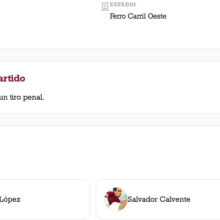
ESTADIO
Ferro Carril Oeste
artido
 un tiro penal.
 López
Salvador Calvente