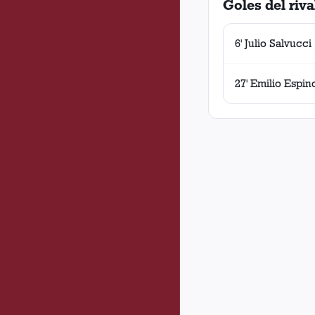
Goles del riva
6' Julio Salvucci
27' Emilio Espin