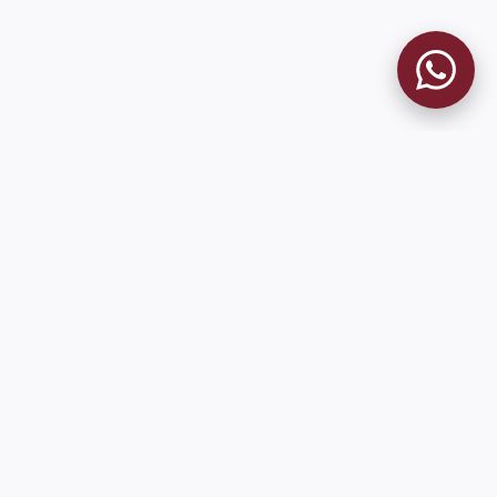
9 de Julio 1680 (Sede Social)
Martes y viernes de 18:00 a 20:00
museo@clublanus.com
Sugerir mejoras o reportar errores