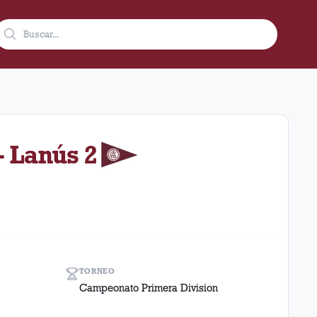
 de 1951 como visitante en el estadio Ferro Carril Oeste (Argent
- Lanús 2
TORNEO
Campeonato Primera Division