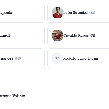
Daponte
León Strembel
⚽
26'
1
gol
, 26'
agnoli
Osvaldo Rubén Gil
ernández
Rodolfo Silvio Durán
⚽
89'
RD
1
gol
, 89'
orberto Volante