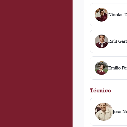
Nicolás 
Raúl Garf
Emilio F
Técnico
José N