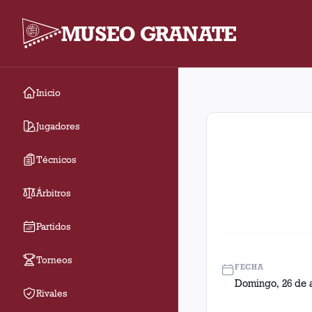
MUSEO GRANATE
Inicio
Fecha 21. Partido ent
Jugadores
Técnicos
Árbitros
Partidos
Torneos
FECHA
Domingo, 26 de 
Rivales