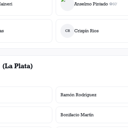
aineri
Anselmo Pintado
⚽
60'
1
gol
, 60'
as
Crispín Rios
CR
 (La Plata)
Ramón Rodríguez
Bonifacio Martín