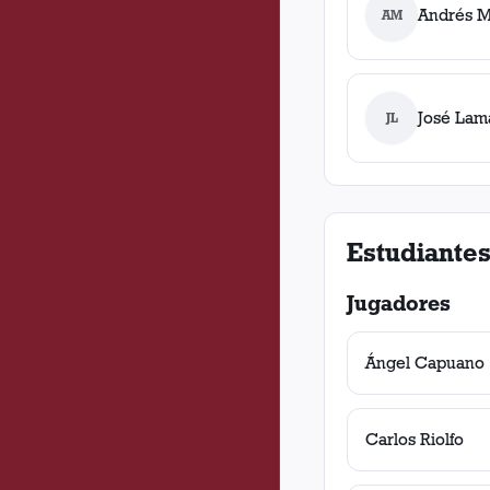
Andrés M
AM
José Lam
JL
Estudiantes
Jugadores
Ángel Capuano
Carlos Riolfo