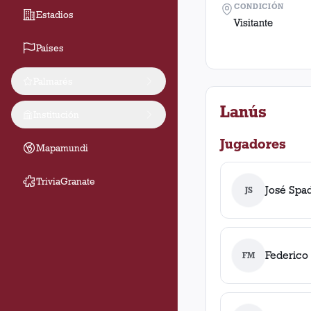
CONDICIÓN
Estadios
Visitante
Países
Palmarés
Lanús
Institución
Jugadores
Mapamundi
TriviaGranate
José Spa
JS
Federico
FM