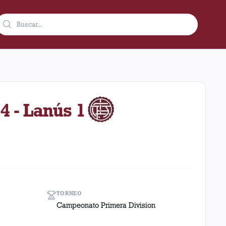
l de 1933 como visitante en el estadio Estudiantes (lp) (Argentin
4 - Lanús 1
TORNEO
Campeonato Primera Division