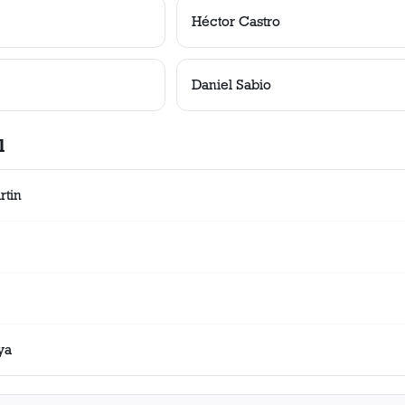
Héctor Castro
Daniel Sabio
l
rtin
ya