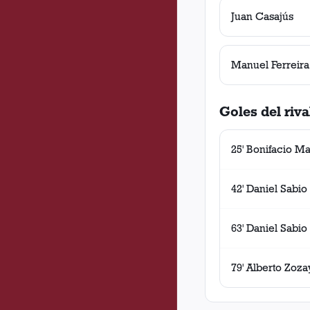
Juan Casajús
Manuel Ferreira
Goles del riva
25' Bonifacio Ma
42' Daniel Sabio
63' Daniel Sabio
79' Alberto Zoza