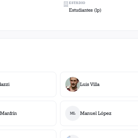
ESTADIO
Estudiantes (lp)
dazzi
Luis Villa
 Manfrín
Manuel López
ML