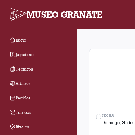
MUSEO GRANATE
Inicio
Fecha 8. Partido entre
Jugadores
Técnicos
Árbitros
Partidos
Torneos
FECHA
Domingo, 30 de a
Rivales