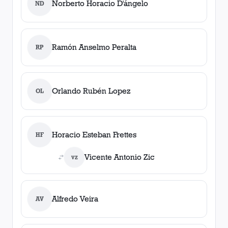
Norberto Horacio D'ángelo
ND
Ramón Anselmo Peralta
RP
Orlando Rubén Lopez
OL
Horacio Esteban Frettes
HF
Vicente Antonio Zic
VZ
Alfredo Veira
AV