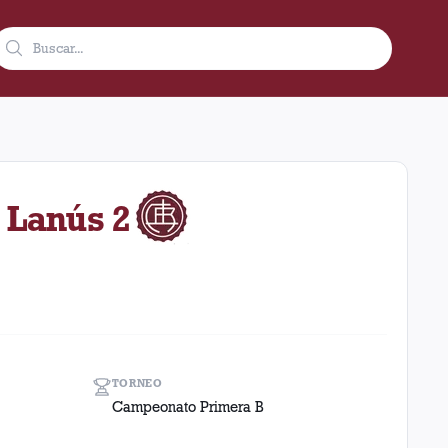
de 1964 como visitante en el estadio Ferro Carril Oeste (Argent
 Lanús 2
TORNEO
Campeonato Primera B