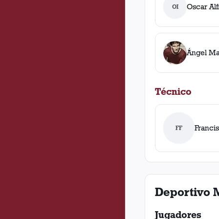
Oscar Alf
OI
Ángel Ma
Técnico
Francis
FF
Deportivo 
Jugadores