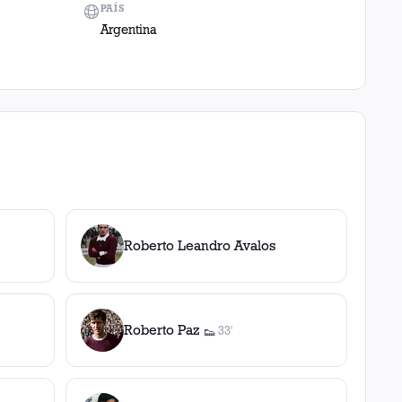
PAÍS
Argentina
Roberto Leandro Avalos
Roberto Paz
33'
👟
1
asistencia