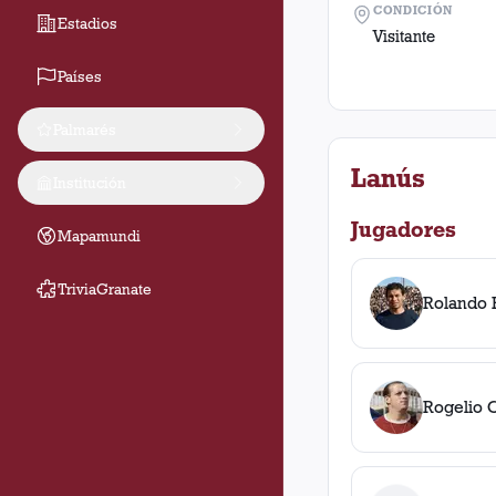
CONDICIÓN
Estadios
Visitante
Países
Palmarés
Lanús
Institución
Jugadores
Mapamundi
TriviaGranate
Rolando 
Rogelio 