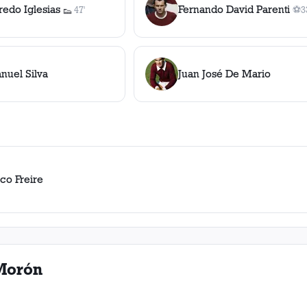
redo Iglesias
Fernando David Parenti
47'
⚽
3
👟
1
asistencia
1
g
nuel Silva
Juan José De Mario
co Freire
Morón