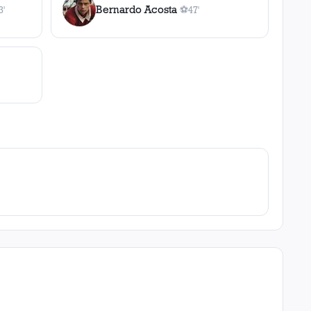
Bernardo Acosta
3'
⚽
47'
ol
, 33'
1
gol
, 47'