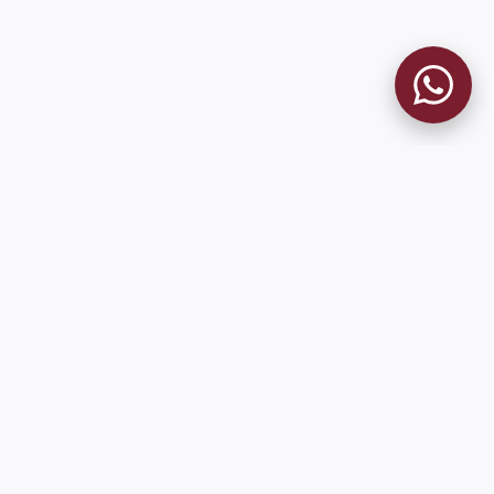
MUSEO GRANATE
El Museo
Historia del Club
Historia del Museo
Misión
Socios Fundadores
Contacto