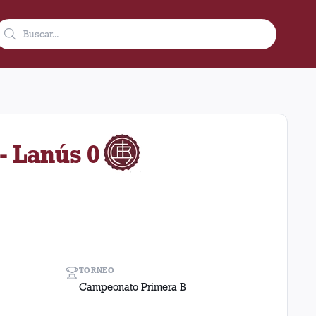
 1971 como visitante en el estadio Tomas A. Duco (Huracán) (Ar
- Lanús 0
TORNEO
Campeonato Primera B