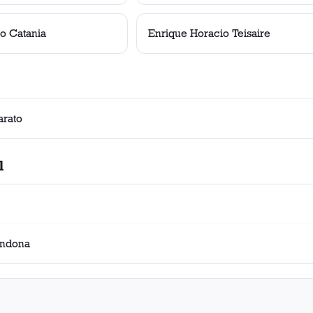
co Catania
Enrique Horacio Teisaire
arato
l
ondona