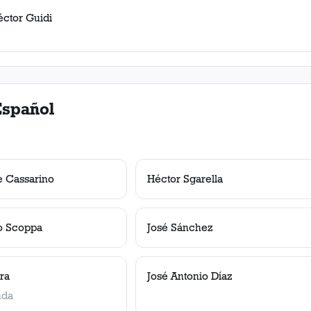
éctor Guidi
Español
e Cassarino
Héctor Sgarella
o Scoppa
José Sánchez
ra
José Antonio Díaz
nda