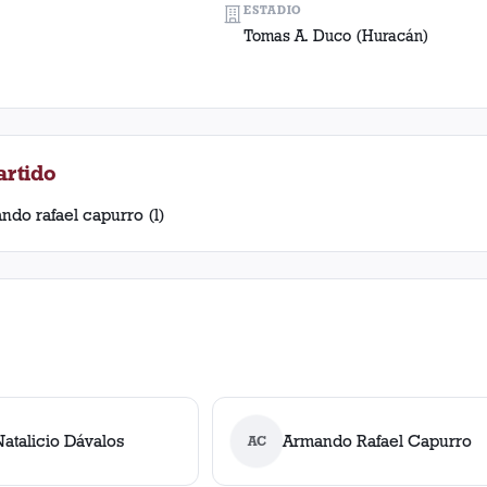
ESTADIO
Tomas A. Duco (Huracán)
artido
ndo rafael capurro (l)
atalicio Dávalos
Armando Rafael Capurro
AC