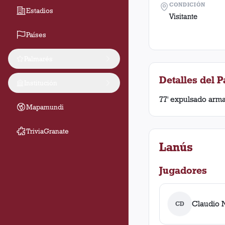
CONDICIÓN
Estadios
Visitante
Países
Palmarés
Detalles del P
Institución
77' expulsado arma
Mapamundi
TriviaGranate
Lanús
Jugadores
Claudio N
CD