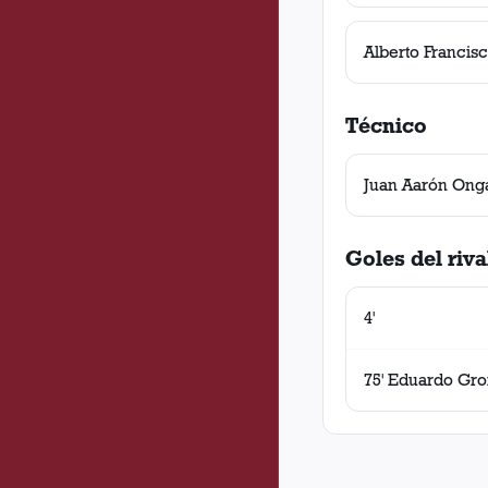
Alberto Francis
Técnico
Juan Aarón Ong
Goles del riva
4'
75' Eduardo Gr