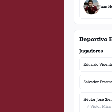
Juan H
Deportivo 
Jugadores
Eduardo Vicent
Salvador Erasm
Héctor José Sier
Victor Mira