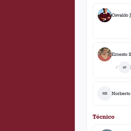
Osvaldo 
Ernesto 
HF
Norberto 
NR
Técnico