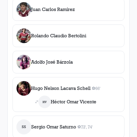
Juan Carlos Ramírez
Rolando Claudio Bertolini
Adolfo José Bárzola
Hugo Nelson Lacava Schell
⚽
66'
1
gol
, 66'
Héctor Omar Vicente
HV
Sergio Omar Saturno
SS
⚽
72', 74'
2
gol
es
, 72', 74'