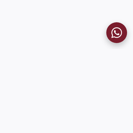
MUSEO GRANATE
El Museo
Historia del Club
Historia del Museo
Misión
Socios Fundadores