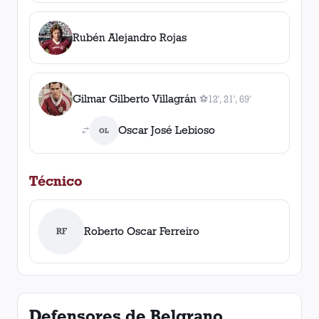
Rubén Alejandro Rojas
Gilmar Gilberto Villagrán
⚽
12', 21', 69'
3
gol
es
, 12', 21', 69'
Oscar José Lebioso
OL
Técnico
Roberto Oscar Ferreiro
RF
Defensores de Belgrano