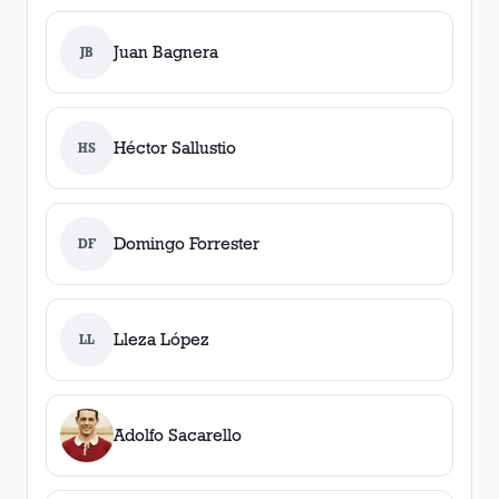
Juan Bagnera
JB
Héctor Sallustio
HS
Domingo Forrester
DF
Lleza López
LL
Adolfo Sacarello