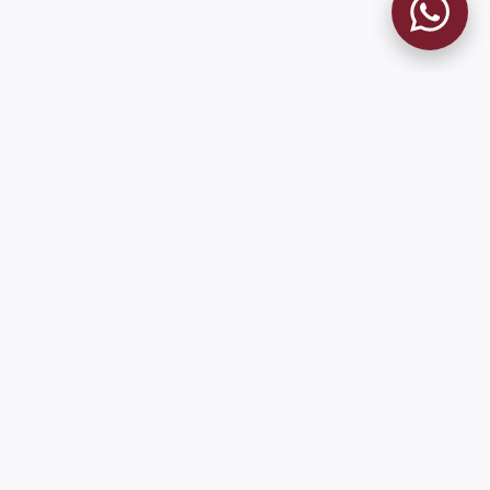
MUSEO GRANATE
El Museo
Historia del Club
Historia del Museo
Misión
Socios Fundadores
Contacto
Pioneros en el mundo en integrar oficialmente las estadísticas
históricas de forma online
9 de Julio 1680 (Sede Social)