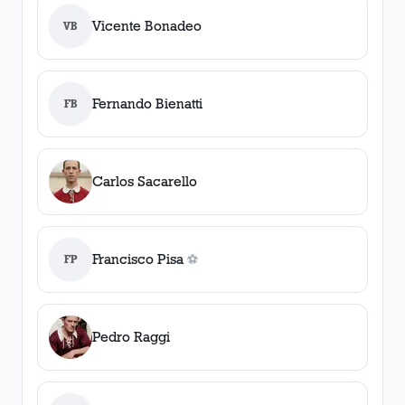
Vicente Bonadeo
VB
Fernando Bienatti
FB
Carlos Sacarello
Francisco Pisa
FP
⚽
0
gol
es
Pedro Raggi