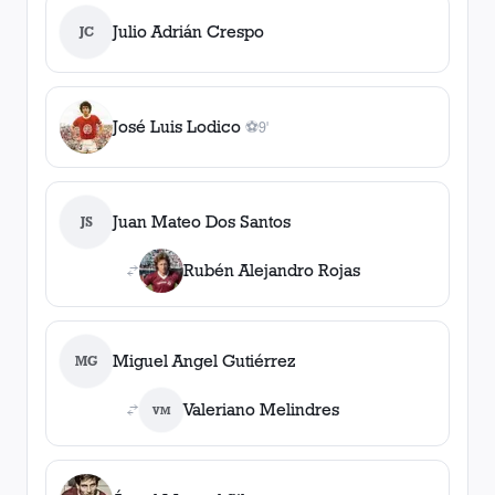
Julio Adrián Crespo
JC
José Luis Lodico
⚽
9'
1
gol
, 9'
Juan Mateo Dos Santos
JS
Rubén Alejandro Rojas
Miguel Angel Gutiérrez
MG
Valeriano Melindres
VM