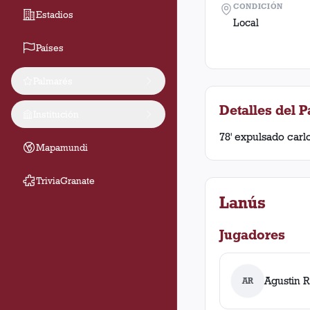
CONDICIÓN
Estadios
Local
Países
Palmarés
Detalles del P
Institución
78' expulsado carl
Mapamundi
TriviaGranate
Lanús
Jugadores
Agustin R
AR