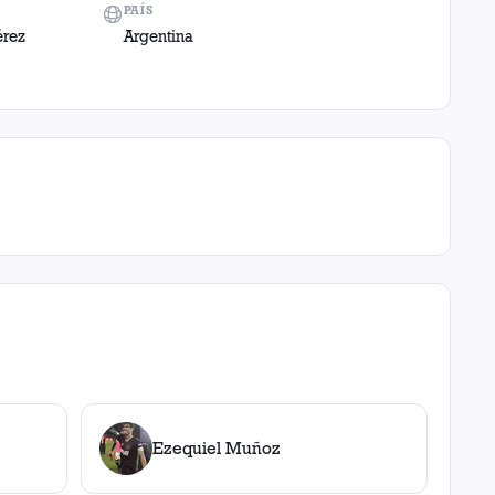
PAÍS
érez
Argentina
Ezequiel Muñoz
,
0
roja
s