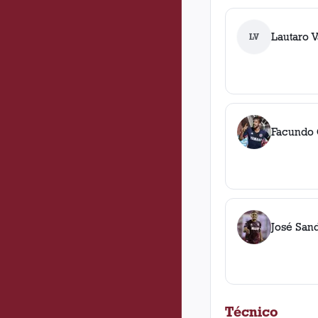
Lautaro V
LV
Facundo
José San
Técnico