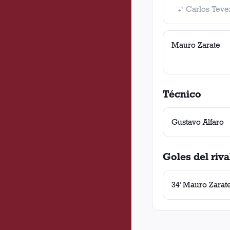
Carlos Teve
Mauro Zarate
Técnico
Gustavo Alfaro
Goles del riva
34' Mauro Zarat