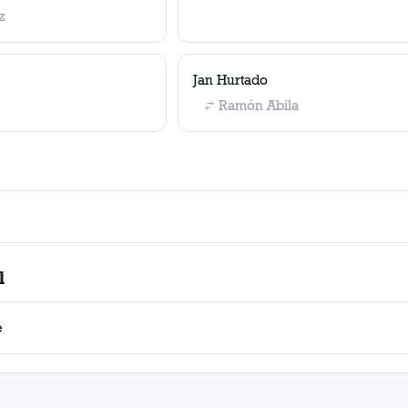
z
Jan Hurtado
Ramón Abila
l
e