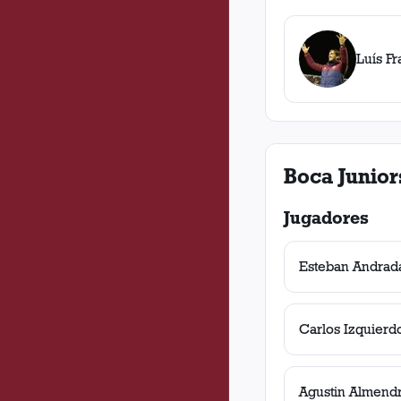
Luís F
Boca Junior
Jugadores
Esteban Andrad
Carlos Izquierd
Agustin Almend