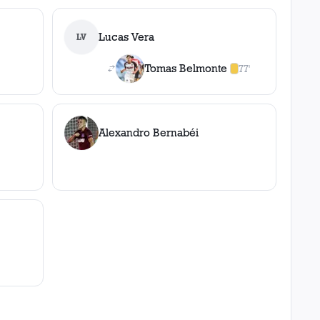
Lucas Vera
LV
a
Tomas Belmonte
77'
1
amarilla
,
0
roja
s
Alexandro Bernabéi
ncia
a
,
0
roja
s