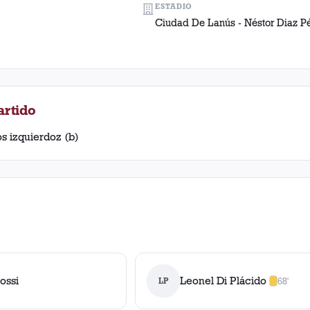
ESTADIO
Ciudad De Lanús - Néstor Diaz P
artido
os izquierdoz (b)
ossi
Leonel Di Plácido
LP
68'
1
amarilla