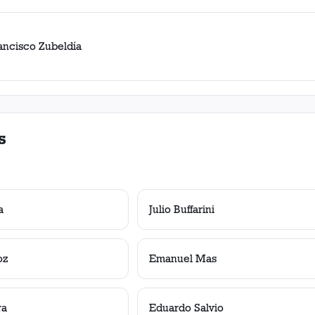
rancisco Zubeldía
s
a
Julio Buffarini
oz
Emanuel Mas
ra
Eduardo Salvio