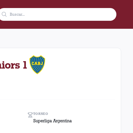
19 en condición de local en el estadio Ciudad De Lanús - Néstor 
iors 1
TORNEO
Superliga Argentina