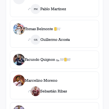
Pablo Martinez
PM
Tomas Belmonte
31'
1
amarilla
,
0
roja
s
Guillermo Acosta
GA
Facundo Quignon
59'
85'
👟
1
asistencia
1
amarilla
,
0
roja
s
Marcelino Moreno
Sebastián Ribas