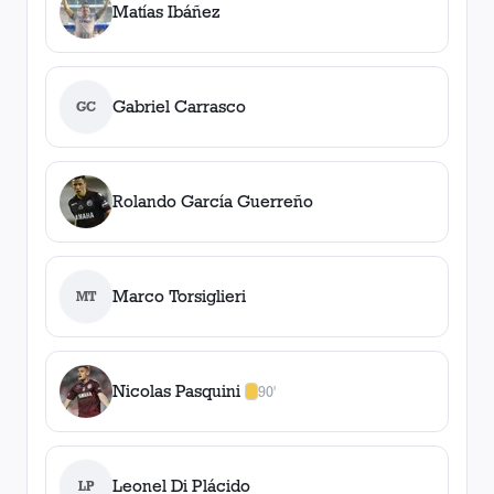
Matías Ibáñez
Gabriel Carrasco
GC
Rolando García Guerreño
Marco Torsiglieri
MT
Nicolas Pasquini
90'
1
amarilla
,
0
roja
s
Leonel Di Plácido
LP