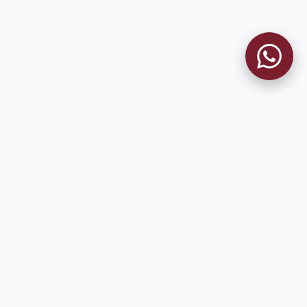
MUSEO GRANATE
El Museo
Historia del Club
Historia del Museo
Misión
Socios Fundadores
Contacto