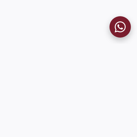
MUSEO GRANATE
El Museo
Historia del Club
Historia del Museo
Misión
Socios Fundadores
Cambios en la web
Contacto