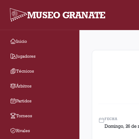
MUSEO GRANATE
Inicio
Fecha 6. Partido entr
Jugadores
Técnicos
Árbitros
Partidos
Torneos
FECHA
Domingo, 26 de 
Rivales