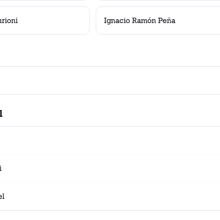
rioni
Ignacio Ramón Peña
l
i
el