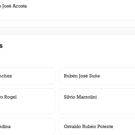
o José Acosta
s
nchez
Rubén José Suñe
o Rogel
Silvio Marzolini
edina
Osvaldo Rubén Potente