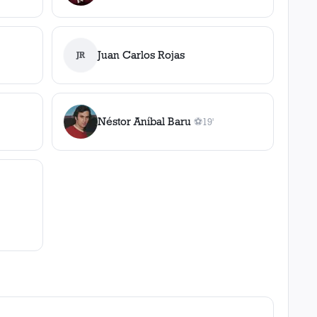
Juan Carlos Rojas
JR
Néstor Aníbal Baru
⚽
19'
1
gol
, 19'