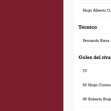
Hugo Alberto Cu
Técnico
Fernando Riera
Goles del riva
73'
84' Hugo Curion
86' Roberto Rog