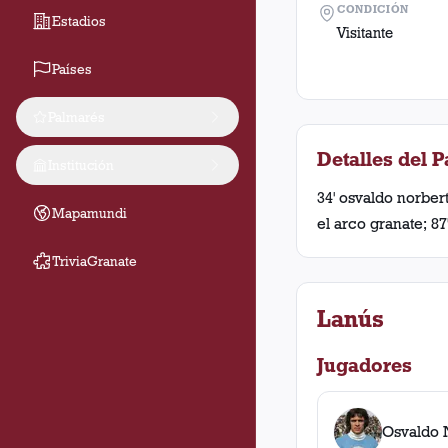
CONDICIÓN
Estadios
Visitante
Países
Palmarés
Detalles del P
Institución
34' osvaldo norber
Mapamundi
el arco granate; 8
TriviaGranate
Lanús
Jugadores
Osvaldo 