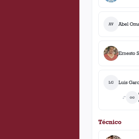
Abel Oma
AV
Ernesto 
Luis Garc
LG
OG
Técnico