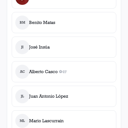
Benito Matas
BM
José Insúa
JI
Alberto Casco
AC
⚽
49'
1
gol
, 49'
Juan Antonio López
JL
Mario Lascurrain
ML