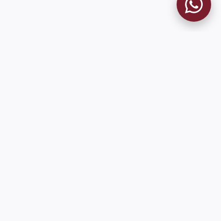
MUSEO GRANATE
El Museo
Historia del Club
Historia del Museo
Misión
Socios Fundadores
Cambios en la web
Contacto
Pioneros en el mundo en integrar oficialmente las estadísticas
históricas de forma online
9 de Julio 1680 (Sede Social)