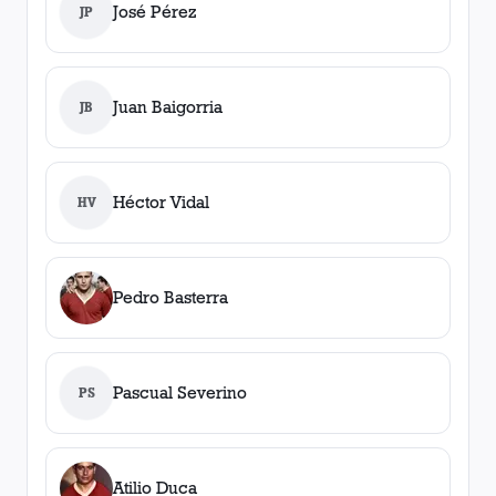
José Pérez
JP
Juan Baigorria
JB
Héctor Vidal
HV
Pedro Basterra
Pascual Severino
PS
Atilio Duca