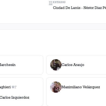
ESTADIO
Ciudad De Lanús - Néstor Diaz P
Marchesín
Carlos Araujo
aghieri
Maximiliano Velázquez
⚽
7'
1
gol
, 7'
Carlos Izquierdoz