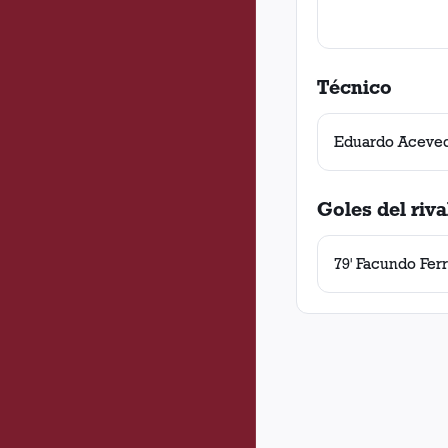
Técnico
Eduardo Aceve
Goles del riva
79' Facundo Fer