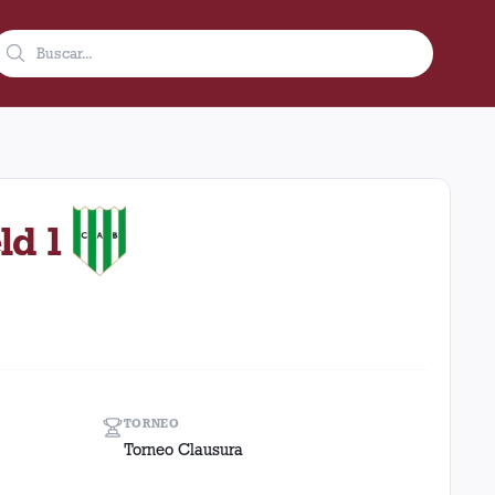
 condición de local en el estadio Ciudad De Lanús - Néstor Diaz 
ld 1
TORNEO
Torneo Clausura