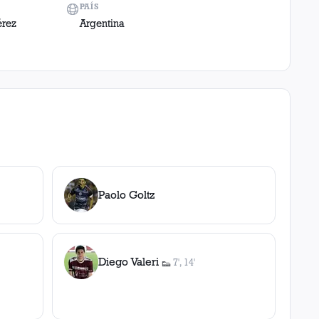
PAÍS
érez
Argentina
Paolo Goltz
Diego Valeri
7', 14'
👟
2
asistencia
s