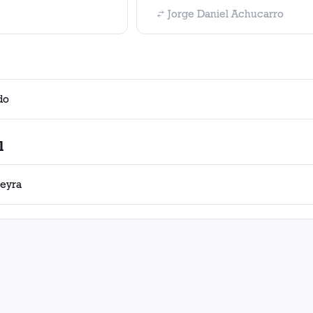
Jorge Daniel Achucarro
do
l
reyra