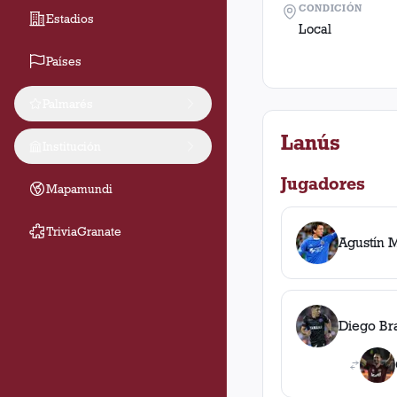
CONDICIÓN
Estadios
Local
Países
Palmarés
Lanús
Institución
Jugadores
Mapamundi
TriviaGranate
Agustín 
Diego Br