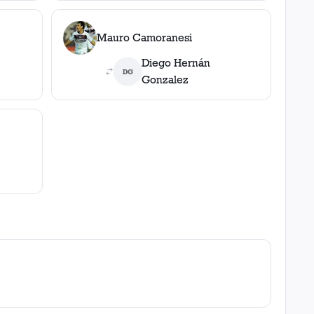
Mauro Camoranesi
Diego Hernán
DG
Gonzalez