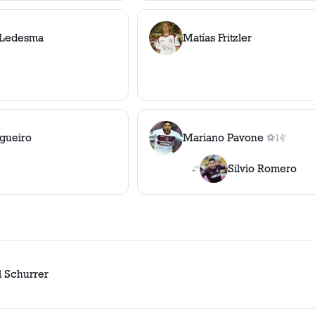
 Ledesma
Matías Fritzler
gueiro
Mariano Pavone
⚽
14'
1
gol
, 14'
Silvio Romero
l Schurrer