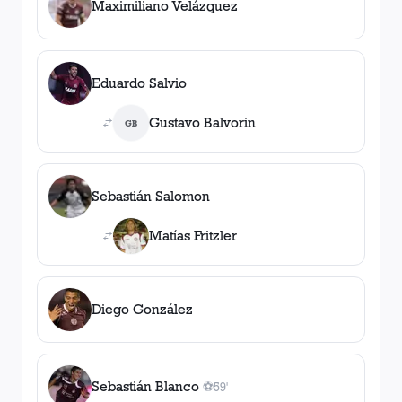
Maximiliano Velázquez
Eduardo Salvio
Gustavo Balvorin
GB
Sebastián Salomon
Matías Fritzler
Diego González
Sebastián Blanco
⚽
59'
1
gol
, 59'