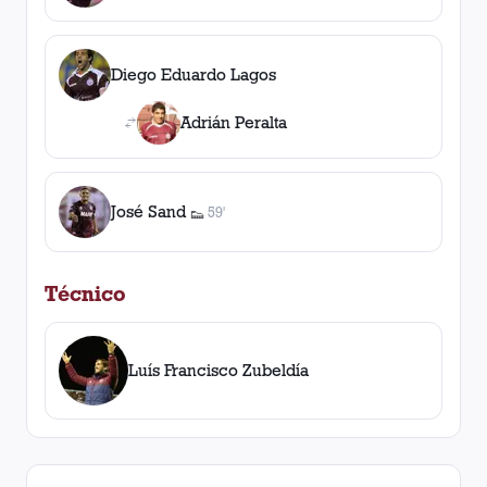
Diego Eduardo Lagos
Adrián Peralta
José Sand
59'
👟
1
asistencia
Técnico
Luís Francisco Zubeldía