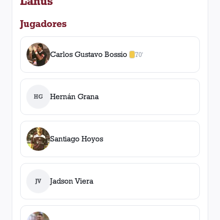
Lanús
Jugadores
Carlos Gustavo Bossio
70'
1
amarilla
,
0
roja
s
Hernán Grana
HG
Santiago Hoyos
Jadson Viera
JV