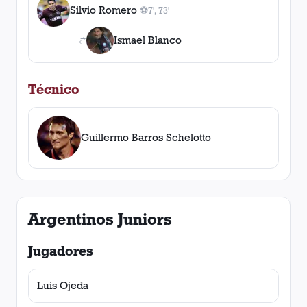
Silvio Romero
⚽
7', 73'
2
gol
es
, 7', 73'
Ismael Blanco
Técnico
Guillermo Barros Schelotto
Argentinos Juniors
Jugadores
Luis Ojeda