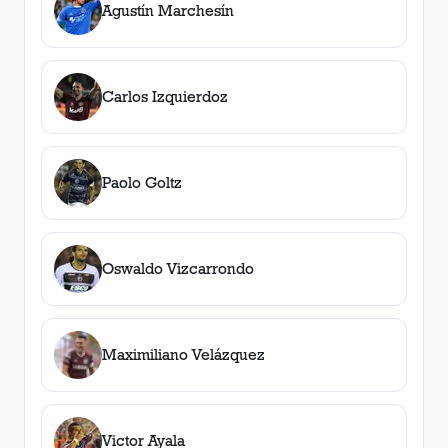
Agustín Marchesín
Carlos Izquierdoz
Paolo Goltz
Oswaldo Vizcarrondo
Maximiliano Velázquez
Victor Ayala