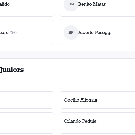
alido
Benito Matas
BM
caro
Alberto Paseggi
⚽
64'
AP
1
gol
, 64'
Juniors
Cecilio Alfonsín
Orlando Padula