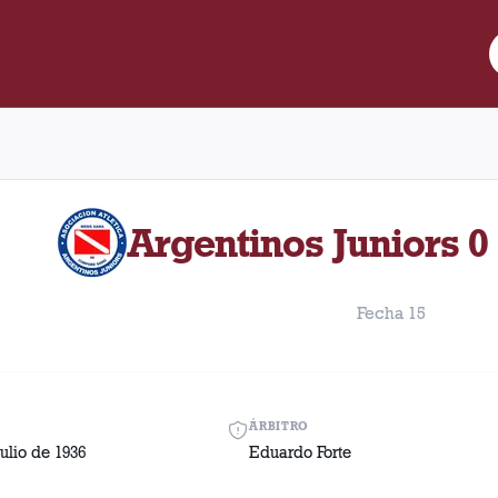
re Lanús y Argentinos Juniors disputado el Domingo, 12 de julio 
Argentinos Juniors 0 
Fecha 15
ÁRBITRO
ulio de 1936
Eduardo Forte