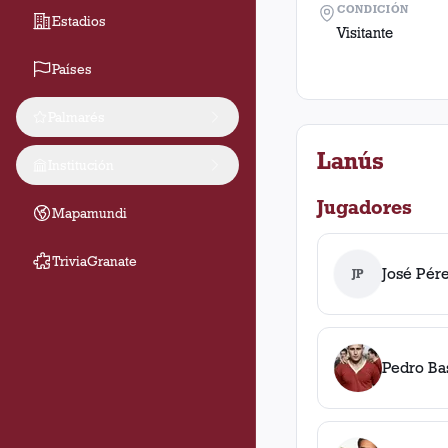
CONDICIÓN
Estadios
Visitante
Países
Palmarés
Lanús
Institución
Jugadores
Mapamundi
TriviaGranate
José Pér
JP
Pedro Ba