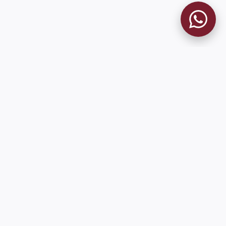
9 de Julio 1680 (Sede Social)
Martes y viernes de 18:00 a 20:00
museo@clublanus.com
Sugerir mejoras o reportar errores