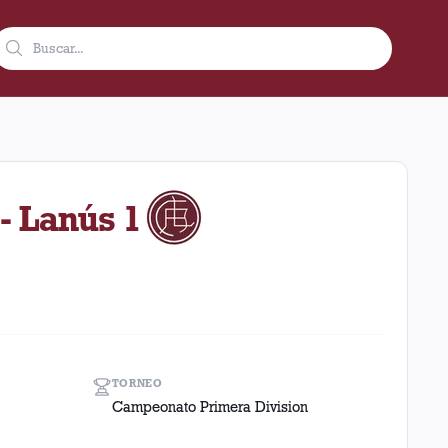
de 1936 como visitante en el estadio La Bombonera (Boca Juniors
- Lanús 1
TORNEO
Campeonato Primera Division