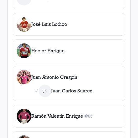
José Luis Lodico
Héctor Enrique
Juan Antonio Crespín
Juan Carlos Suarez
JS
Ramón Valentín Enrique
⚽
85'
1
gol
, 85'