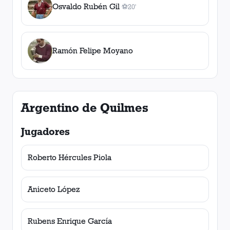
Osvaldo Rubén Gil
⚽
20'
1
gol
, 20'
Ramón Felipe Moyano
Argentino de Quilmes
Jugadores
Roberto Hércules Piola
Aniceto López
Rubens Enrique García