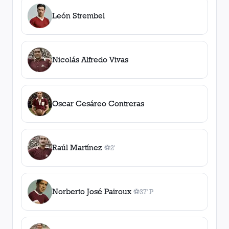
León Strembel
Nicolás Alfredo Vivas
Oscar Cesáreo Contreras
Raúl Martínez
⚽
2'
1
gol
, 2'
Norberto José Pairoux
⚽
37' P
1
gol
, 37' P