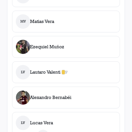
Matias Vera
MV
Ezequiel Muñoz
Lautaro Valenti
LV
9'
1
amarilla
,
0
roja
s
Alexandro Bernabéi
Lucas Vera
LV