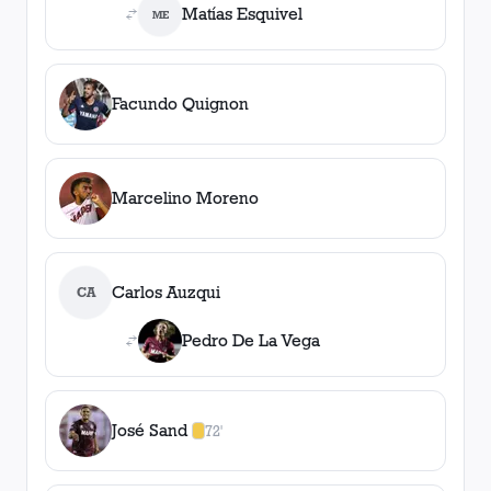
Matías Esquivel
ME
Facundo Quignon
Marcelino Moreno
Carlos Auzqui
CA
Pedro De La Vega
José Sand
72'
1
amarilla
,
0
roja
s