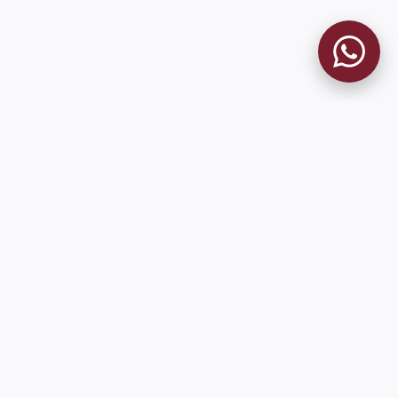
MUSEO GRANATE
El Museo
Historia del Club
Historia del Museo
Misión
Socios Fundadores
Contacto