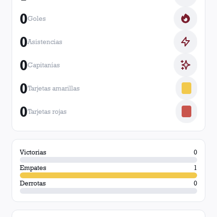
0
Goles
0
Asistencias
0
Capitanías
0
Tarjetas amarillas
0
Tarjetas rojas
Victorias
0
Empates
1
Derrotas
0