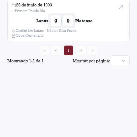
26 de junio de 1993
Primera Ronda Ida
0
0
|
Lanús
Platense
Ciudad De Lanús - Néstor Diaz Pérez
Copa Centenario
«
<
1
>
»
Mostrando
1
-
1
de
1
Mostrar por página: