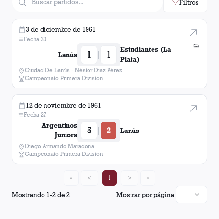
Filtros
3 de diciembre de 1961
Fecha 30
👟
Estudiantes (La
1
1
|
Lanús
Plata)
Ciudad De Lanús - Néstor Diaz Pérez
Campeonato Primera Division
12 de noviembre de 1961
Fecha 27
Argentinos
5
2
|
Lanús
Juniors
Diego Armando Maradona
Campeonato Primera Division
«
<
1
>
»
Mostrando
1
-
2
de
2
Mostrar por página: