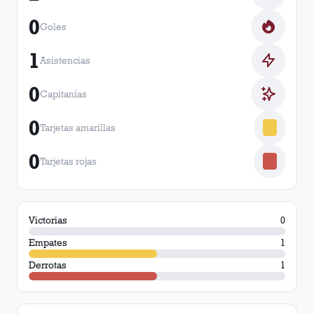
0
Goles
1
Asistencias
0
Capitanías
0
Tarjetas amarillas
0
Tarjetas rojas
Victorias
0
Empates
1
Derrotas
1