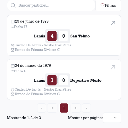
Filtros
23 de junio de 1979
Fecha 17
4
0
|
Lanús
San Telmo
Ciudad De Lanús - Néstor Diaz Pérez
Torneo de Primera Division C
24 de marzo de 1979
Fecha 4
1
0
|
Lanús
Deportivo Merlo
Ciudad De Lanús - Néstor Diaz Pérez
Torneo de Primera Division C
«
<
1
>
»
Mostrando
1
-
2
de
2
Mostrar por página: