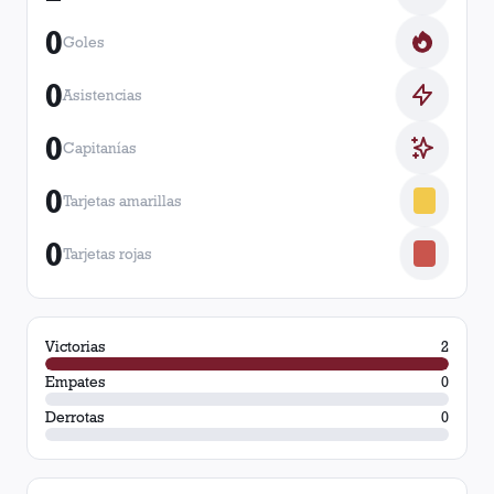
0
Goles
0
Asistencias
0
Capitanías
0
Tarjetas amarillas
0
Tarjetas rojas
Victorias
2
Empates
0
Derrotas
0