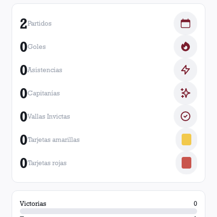
2
Partidos
0
Goles
0
Asistencias
0
Capitanías
0
Vallas Invictas
0
Tarjetas amarillas
0
Tarjetas rojas
Victorias
0