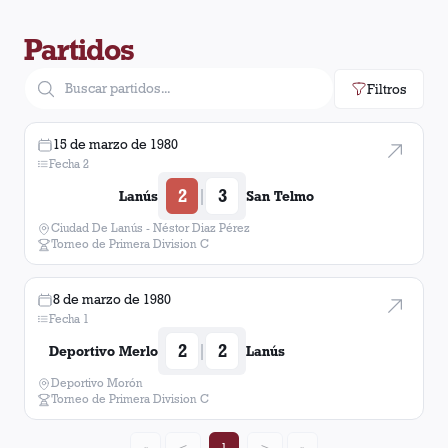
Partidos
Filtros
15 de marzo de 1980
Fecha 2
2
3
|
Lanús
San Telmo
Ciudad De Lanús - Néstor Diaz Pérez
Torneo de Primera Division C
8 de marzo de 1980
Fecha 1
2
2
|
Deportivo Merlo
Lanús
Deportivo Morón
Torneo de Primera Division C
«
<
1
>
»