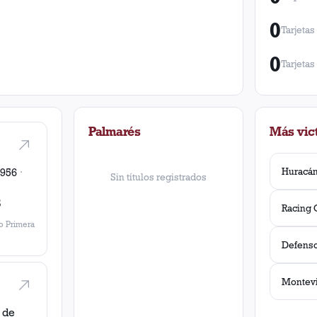
0
Tarjetas
0
Tarjetas
Palmarés
Más vict
Huracá
1956
·
Sin títulos registrados
5
Racing 
 Primera
 de