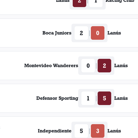
2
1
|
Lanús
Racing Club
2
0
|
Boca Juniors
Lanús
0
2
|
Montevideo Wanderers
Lanús
1
5
|
Defensor Sporting
Lanús
6
5
3
|
Independiente
Lanús