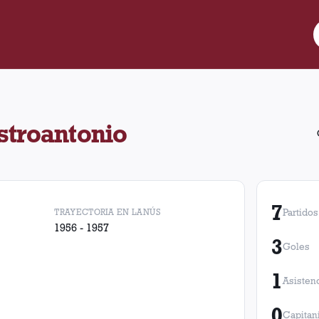
gó 7 partidos para Lanús, convirtió 3 goles y realizó 1 asistencia
stroantonio
7
TRAYECTORIA EN LANÚS
Partidos
1956 - 1957
3
Goles
1
Asisten
0
Capitan