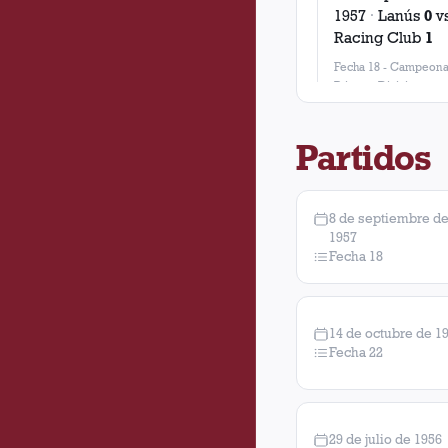
1957
·
Lanús
0
v
Racing Club
1
Fecha 18
-
Campeona
Primera Division
Partidos
8 de septiembre d
1957
Fecha 18
14 de octubre de 1
Fecha 22
29 de julio de 1956