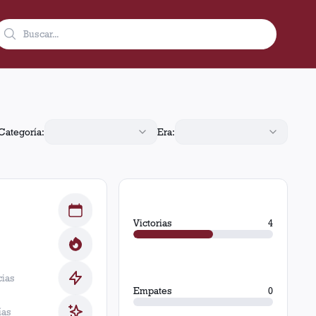
. Obtuvo 4 victorias, 0 empates y 3 derrotas.
Categoría:
Era:
Victorias
4
cias
Empates
0
ías