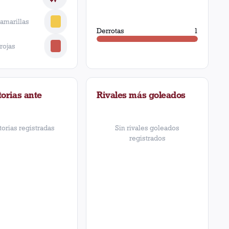
 amarillas
Derrotas
1
 rojas
orias ante
Rivales más goleados
torias registradas
Sin rivales goleados
registrados