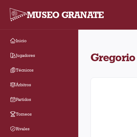
MUSEO GRANATE
Inicio
Gregorio Pusino jugó 
Gregorio
Jugadores
Técnicos
Árbitros
Partidos
Torneos
Rivales