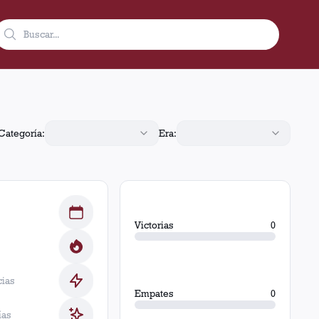
Categoría:
Era:
Victorias
0
cias
Empates
0
ías