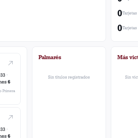
0
Tarjetas
0
Tarjetas
Palmarés
Más vict
933
·
Sin títulos registrados
Sin vic
mes
6
 Primera
933
·
mes
6