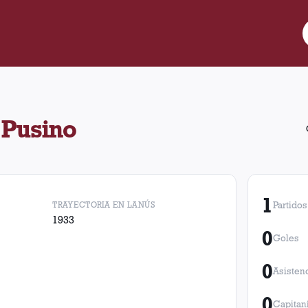
1 partido para Lanús. Obtuvo 0 victorias, 0 empates y 1 derrotas.
 Pusino
1
TRAYECTORIA EN LANÚS
Partidos
1933
0
Goles
0
Asisten
0
Capitan