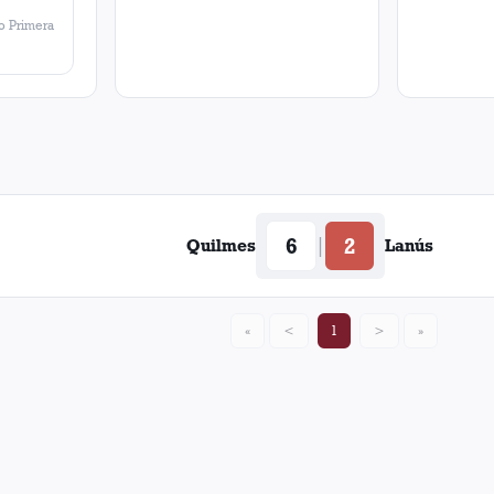
 Primera
6
2
|
Quilmes
Lanús
«
<
1
>
»