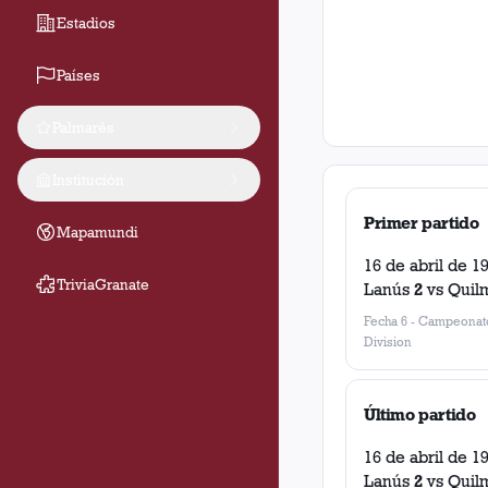
Estadios
Países
Palmarés
Institución
Primer partido
Mapamundi
16 de abril de 1
TriviaGranate
Lanús
2
vs
Quil
Fecha 6
-
Campeonato
Division
Último partido
16 de abril de 1
Lanús
2
vs
Quil