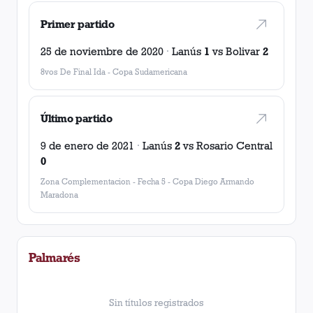
Primer partido
25 de noviembre de 2020
·
Lanús
1
vs
Bolivar
2
8vos De Final Ida
-
Copa Sudamericana
Último partido
9 de enero de 2021
·
Lanús
2
vs
Rosario Central
0
Zona Complementacion - Fecha 5
-
Copa Diego Armando
Maradona
Palmarés
Sin títulos registrados