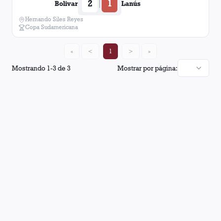
2
1
|
Bolivar
Lanús
Hernando Siles Reyes
Copa Sudamericana
«
<
1
>
»
Mostrando
1
-
3
de
3
Mostrar por página: