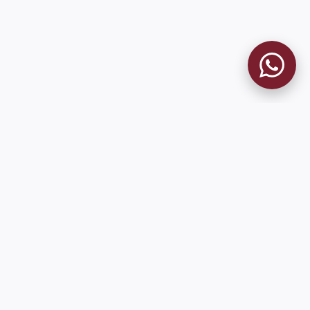
MUSEO GRANATE
El Museo
Historia del Club
Historia del Museo
Misión
Socios Fundadores
Cambios en la web
Contacto