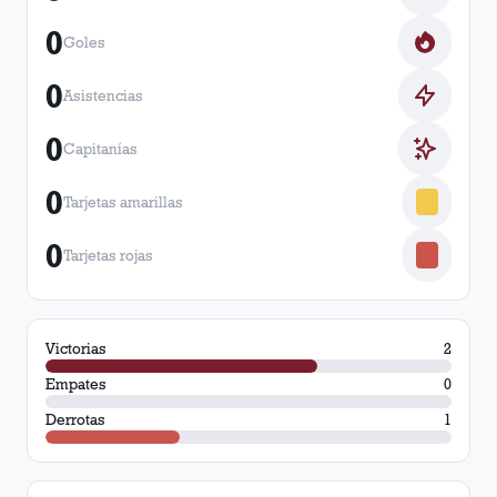
0
Goles
0
Asistencias
0
Capitanías
0
Tarjetas amarillas
0
Tarjetas rojas
Victorias
2
Empates
0
Derrotas
1