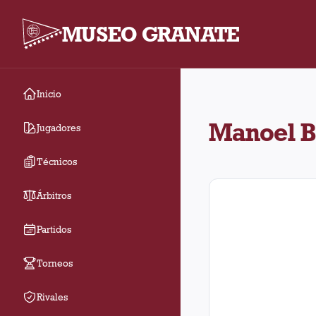
MUSEO GRANATE
Inicio
En el estadio Manoel B
Manoel B
Jugadores
Técnicos
Árbitros
Partidos
Torneos
Rivales