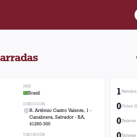
arradas ubicado en R. Artêmio Castro Valente, 1 - Canabrava, Sal
arradas
PAÍS
1
Partidos
Brasil
0
DIRECCIÓN
Goles (
R. Artêmio Castro Valente, 1 -
Canabrava, Salvador - BA,
0
Tarjetas
41260-300
0
UBICACIÓN
Tarjetas