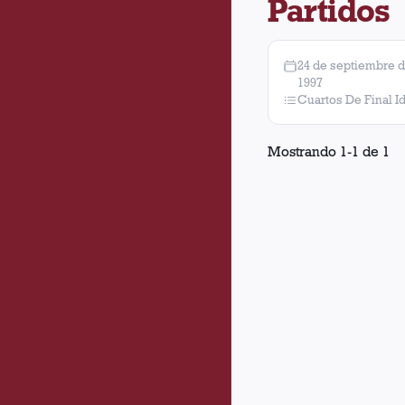
Partidos
24 de septiembre 
1997
Cuartos De Final I
Mostrando
1
-
1
de
1