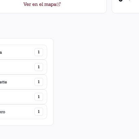
Ver en el mapa
a
1
1
ette
1
1
ero
1