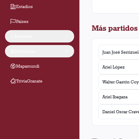
Estadios
Países
Más partidos
Palmarés
Institución
Juan José Serrizuel
Mapamundi
Ariel López
TriviaGranate
Walter Gastón Coy
Ariel Ibagaza
Daniel Oscar Crav