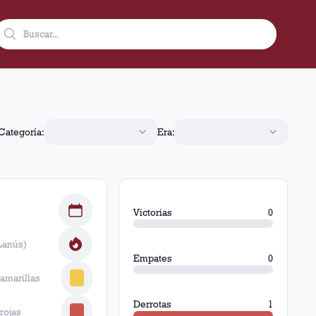
vador - BA, 41260-300, Brasil, Lanús jugó 1 partido con 0 victori
Categoría:
Era:
Victorias
0
Lanús)
Empates
0
 amarillas
Derrotas
1
 rojas