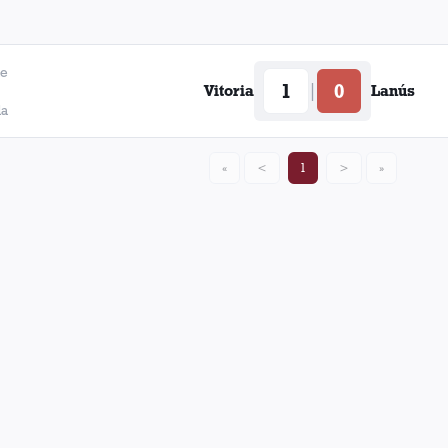
de
1
0
|
Vitoria
Lanús
da
«
<
1
>
»