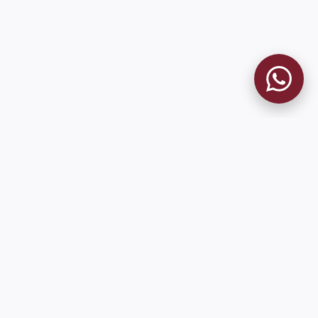
9 de Julio 1680 (Sede Social)
Martes y viernes de 18:00 a 20:00
museo@clublanus.com