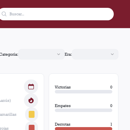
La Rioja, Argentina, Lanús jugó 1 partido con 0 victorias, 0 em
Categoría:
Era:
Victorias
0
Lanús)
Empates
0
 amarillas
Derrotas
1
 rojas