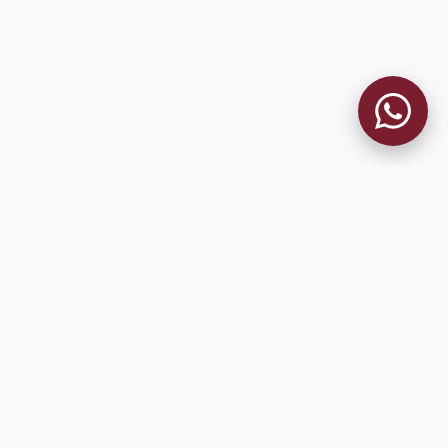
9 de Julio 1680 (Sede Social)
Martes y viernes de 18:00 a 20:00
museo@clublanus.com