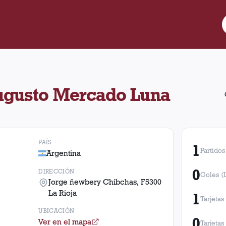
Augusto Mercado Luna ubicado en Jorge ñewbery Chibchas, F5300 
ugusto Mercado Luna
PAÍS
1
Partidos
Argentina
0
DIRECCIÓN
Goles (
Jorge ñewbery Chibchas, F5300
La Rioja
1
Tarjetas
UBICACIÓN
0
Ver en el mapa
Tarjetas