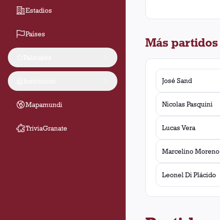
Estadios
Países
Más partidos
Palmarés
José Sand
Institución
Nicolas Pasquini
Mapamundi
Lucas Vera
TriviaGranate
Marcelino Moreno
Leonel Di Plácido