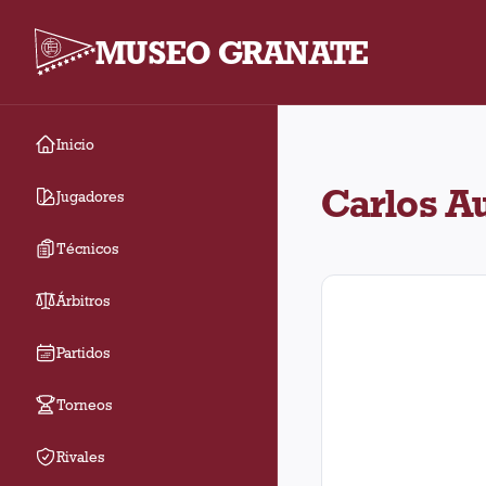
MUSEO GRANATE
Inicio
En el estadio Carlos 
Carlos A
Jugadores
Técnicos
Árbitros
Partidos
Torneos
Rivales