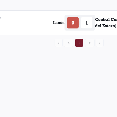
e
Central Có
0
1
|
Lanús
del Estero)
«
<
1
>
»