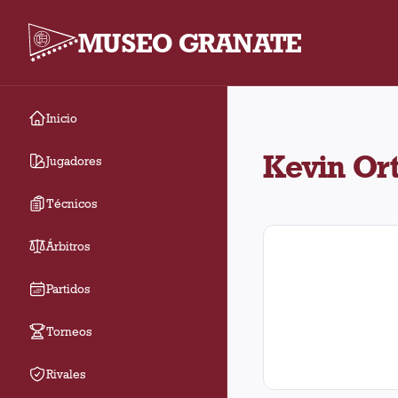
MUSEO GRANATE
Inicio
Kevin Ortega arbitró 3
Kevin Or
Jugadores
Técnicos
Árbitros
Partidos
Torneos
Rivales