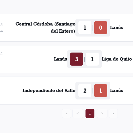
Central Córdoba (Santiago
25
1
0
|
Lanús
da
del Estero)
24
3
1
|
Lanús
Liga de Quito
2
1
|
Independiente del Valle
Lanús
«
<
1
>
»