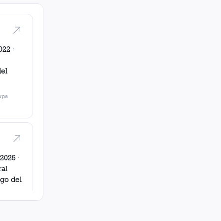
022
·
el
opa
 2025
·
ral
go del
-
Copa