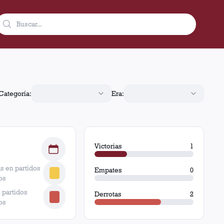
empates y 2 derrotas.
Categoría:
Era:
Victorias
1
s en partidos
Empates
0
os
 partidos
Derrotas
2
os