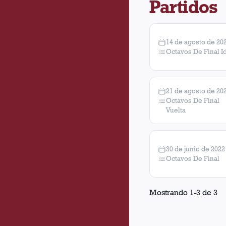
Partidos
14 de agosto de 20
Octavos De Final I
21 de agosto de 20
Octavos De Final
Vuelta
30 de junio de 2022
Octavos De Final
Mostrando
1
-
3
de
3