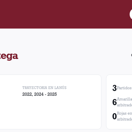
 partidos de Lanús. En esos partidos, Lanús obtuvo 1 victoria, 0 
tega
3
TRAYECTORIA EN LANÚS
Partidos
2022, 2024 - 2025
6
Amarilla
arbitrad
0
Rojas en
arbitrad