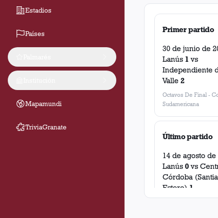
Estadios
Primer partido
Países
30 de junio de 2
Palmarés
Lanús
1
vs
Independiente d
Valle
2
Institución
Octavos De Final
-
C
Mapamundi
Sudamericana
TriviaGranate
Último partido
14 de agosto de
Lanús
0
vs
Cent
Córdoba (Santia
Estero)
1
Octavos De Final Ida
Sudamericana