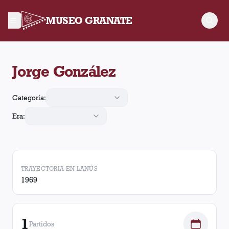
MUSEO GRANATE
Jorge González arbitró 1 partido de Lanús. En esos partidos, 
Jorge González
Categoría:
Era:
TRAYECTORIA EN LANÚS
1969
1
Partidos