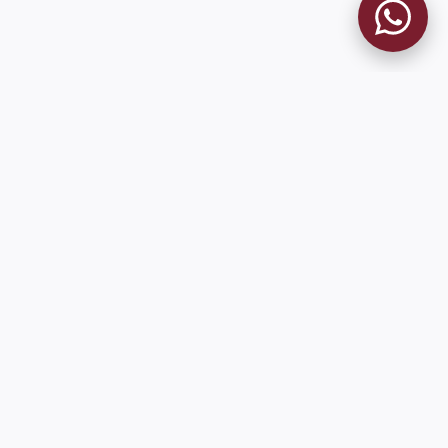
MUSEO GRANATE
El Museo
Historia del Club
Historia del Museo
Misión
Socios Fundadores
Cambios en la web
Contacto
Pioneros en el mundo en integrar oficialmente las estadísticas
históricas de forma online