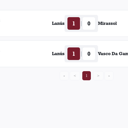
6
1
0
|
Lanús
Mirassol
5
1
0
|
Lanús
Vasco Da Ga
«
<
1
>
»