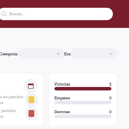
 0 empates y 0 derrotas.
Categoría:
Era:
Victorias
2
s en partidos
Empates
0
os
 partidos
Derrotas
0
os