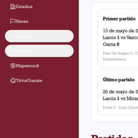
Estadios
Primer partido
Países
13 de mayo de 
Palmarés
Lanús
1
vs
Vasc
Gama
0
Institución
Fase De Grupos 5
-
C
Sudamericana
Mapamundi
Último partido
TriviaGranate
26 de mayo de 
Lanús
1
vs
Mira
Fecha 6
-
Copa Liber