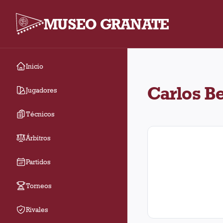
MUSEO GRANATE
Inicio
Carlos Benítez arbitró
Carlos Be
Jugadores
Técnicos
Árbitros
Partidos
Torneos
Rivales