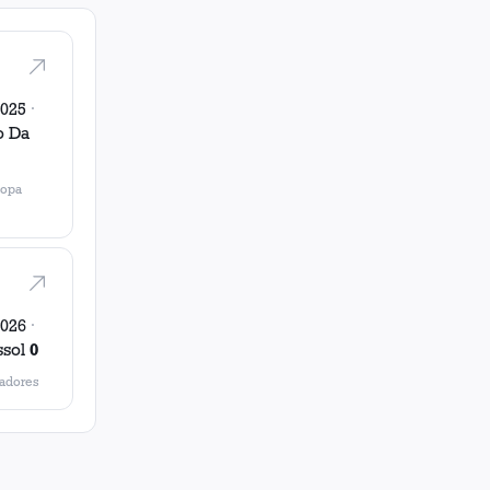
2025
·
o Da
opa
2026
·
ssol
0
tadores