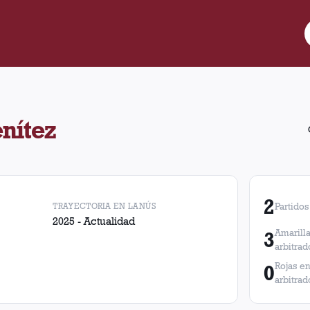
 2 partidos de Lanús. En esos partidos, Lanús obtuvo 2 victorias,
nítez
2
TRAYECTORIA EN LANÚS
Partidos
2025 - Actualidad
3
Amarilla
arbitrad
0
Rojas en
arbitrad