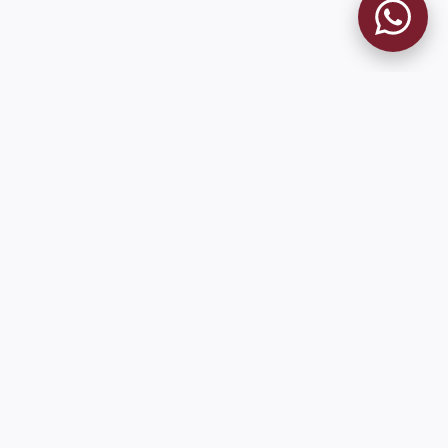
MUSEO GRANATE
El Museo
Historia del Club
Historia del Museo
Misión
Socios Fundadores
Cambios en la web
Contacto
Pioneros en el mundo en integrar oficialmente las estadísticas
históricas de forma online