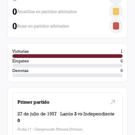
0
Amarillas en partidos arbitrados
0
Rojas en partidos arbitrados
Victorias
1
Empates
0
Derrotas
0
Primer partido
27 de julio de 1957
·
Lanús
3
vs
Independiente
0
Fecha 11
-
Campeonato Primera Division