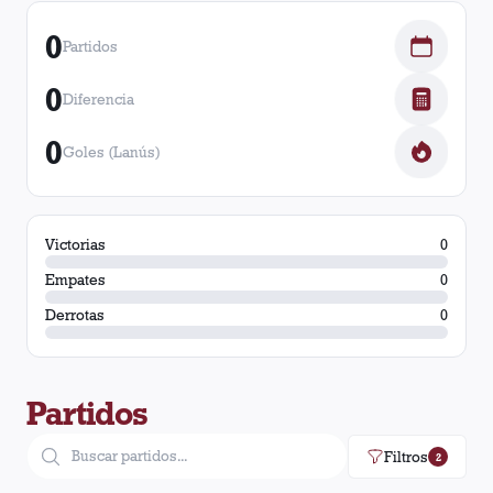
0
Partidos
0
Diferencia
0
Goles (Lanús)
Victorias
0
Empates
0
Derrotas
0
Partidos
Filtros
2