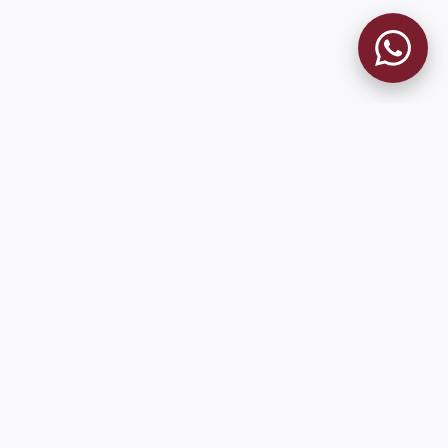
MUSEO GRANATE
El Museo
Historia del Club
Historia del Museo
Misión
Socios Fundadores
Cambios en la web
Contacto
Pioneros en el mundo en integrar oficialmente las estadísticas