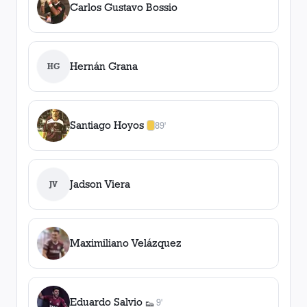
Carlos Gustavo Bossio
Hernán Grana
HG
Santiago Hoyos
89'
1
amarilla
,
0
roja
s
Jadson Viera
JV
Maximiliano Velázquez
Eduardo Salvio
9'
👟