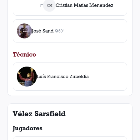
Cristian Matías Menendez
CM
José Sand
⚽
59'
1
gol
, 59'
Técnico
Luís Francisco Zubeldía
Vélez Sarsfield
Jugadores