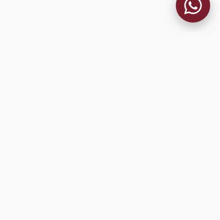
MUSEO GRANATE
El Museo
Historia del Club
Historia del Museo
Misión
Socios Fundadores
Cambios en la web
Contacto
Pioneros en el mundo en integrar oficialmente las estadísticas
históricas de forma online
9 de Julio 1680 (Sede Social)