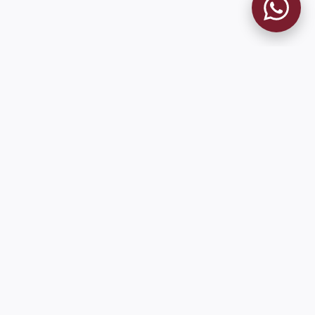
MUSEO GRANATE
El Museo
Historia del Club
Historia del Museo
Misión
Socios Fundadores
Cambios en la web
Contacto
Pioneros en el mundo en integrar oficialmente las estadísticas
históricas de forma online
9 de Julio 1680 (Sede Social)